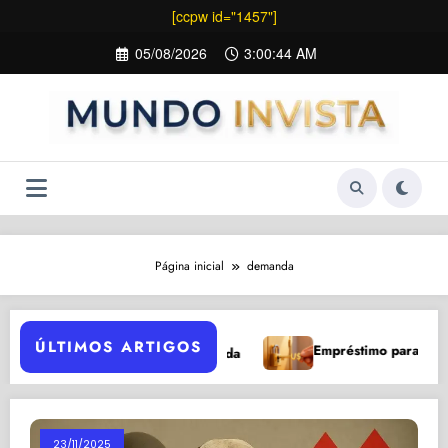
[ccpw id="1457"]
Pular
05/08/2026
3:00:45 AM
para
o
conteúdo
Página inicial
demanda
ÚLTIMOS ARTIGOS
Empréstimo para Negativado: 5
s para Investir Após Queda
23/11/2025