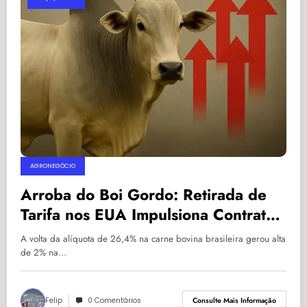
AGRONEGÓCIO
Arroba do Boi Gordo: Retirada de
Tarifa nos EUA Impulsiona Contratos
Futuros e Risco de Fluxo de Capital
A volta da alíquota de 26,4% na carne bovina brasileira gerou alta
de 2% na…
Felip
0 Comentários
Consulte Mais Informação