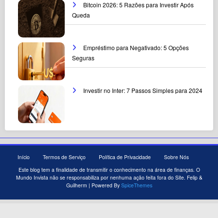
Bitcoin 2026: 5 Razões para Investir Após
Queda
Empréstimo para Negativado: 5 Opções
Seguras
Investir no Inter: 7 Passos Simples para 2024
Início
Termos de Serviço
Política de Privacidade
Sobre Nós
Este blog tem a finalidade de transmitir o conhecimento na área de finanças. O
Mundo Invista não se responsabiliza por nenhuma ação feita fora do Site. Felip &
Guilherm | Powered By
SpiceThemes