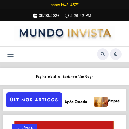
[ccpw id="1457"]
Pular
09/08/2026
2:26:42 PM
para
o
conteúdo
Página inicial
Santander Van Gogh
ÚLTIMOS ARTIGOS
Empréstimo para
 2026: 5 Razões para Investir Após Queda
25/12/2025