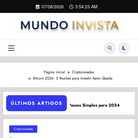
Pular
07/08/2026
3:54:24 AM
para
o
conteúdo
Página inicial
Criptomoedas
Bitcoin 2026: 5 Razões para Investir Após Queda
ÚLTIMOS ARTIGOS
Conta Van Gogh: 7 Benefíci
ter: 7 Passos Simples para 2024
Criptomoedas