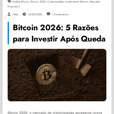
,
,
,
,
Análise Bitcoin
Bitcoin 2026
Criptomoedas
Investimento Bitcoin
Mercado
Financeiro
Felip
14/02/2026
1 Comentários
Bitcoin 2026: 5 Razões
para Investir Após Queda
Bitcoin 2026, o mercado de criptomoedas apresenta novos