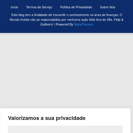
Início
Termos de Serviço
Política de Privacidade
Sobre Nós
Este blog tem a finalidade de transmitir o conhecimento na área de finanças. O
Mundo Invista não se responsabiliza por nenhuma ação feita fora do Site. Felip &
Guilherm | Powered By
SpiceThemes
Valorizamos a sua privacidade