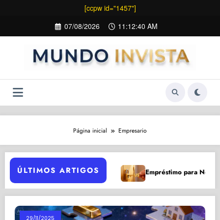
[ccpw id="1457"]
Pular
07/08/2026
11:12:41 AM
para
o
conteúdo
Página inicial
Empresario
ÚLTIMOS ARTIGOS
Empréstimo para Negativado
zões para Investir Após Queda
29/11/2025