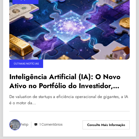
ÚLTIMAS NOTÍCIAS
Inteligência Artificial (IA): O Novo
Ativo no Portfólio do Investidor,
Redefinindo Crescimento
De valuation de startups a eficiência operacional de gigantes, a IA
Empresarial e Risco de Mercado
é o motor da…
Felip
1 Comentários
Consulte Mais Informação