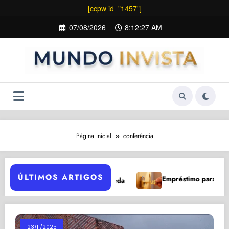
[ccpw id="1457"]
Pular
07/08/2026
8:12:28 AM
para
o
conteúdo
Página inicial
conferência
ÚLTIMOS ARTIGOS
Empréstimo para Negativado
zões para Investir Após Queda
23/11/2025