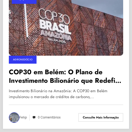
AGRONEGÓCIO
COP30 em Belém: O Plano de
Investimento Bilionário que Redefine
o Mercado de Bioeconomia e
Investimento Bilionário na Amazônia: A COP30 em Belém
Infraestrutura na Amazônia
impulsionou o mercado de créditos de carbono,…
Felip
0 Comentários
Consulte Mais Informação