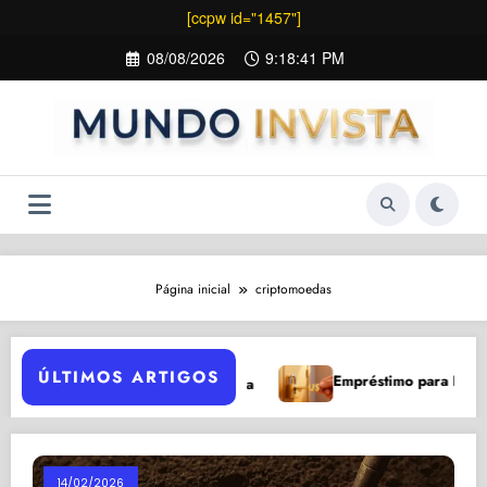
[ccpw id="1457"]
Pular
08/08/2026
9:18:41 PM
para
o
conteúdo
Página inicial
criptomoedas
ÚLTIMOS ARTIGOS
Empréstimo para Negativado: 5
 para Investir Após Queda
14/02/2026