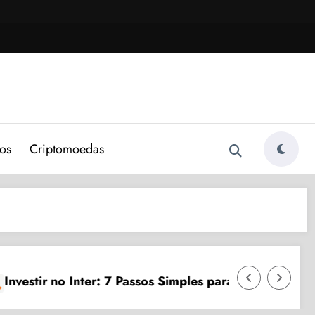
os
Criptomoedas
Conta Van Gog
 Inter: 7 Passos Simples para 2024