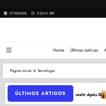
Pular
07/08/2026
3:23:32 AM
para
o
conteúdo
Home
Últimas notícias
Página inicial
Tecnologia
ÚLTIMOS ARTIGOS
Emprést
in 2026: 5 Razões para Investir Após Queda