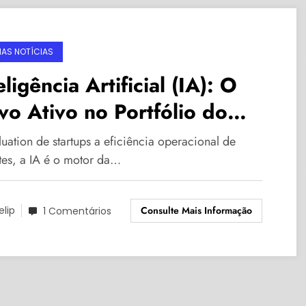
MAS NOTÍCIAS
eligência Artificial (IA): O
o Ativo no Portfólio do
estidor, Redefinindo
uation de startups a eficiência operacional de
scimento Empresarial e
tes, a IA é o motor da…
sco de Mercado
Consulte Mais Informação
elip
1 Comentários