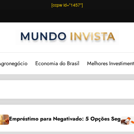
[ccpw id="1457"]
Agronegócio
Economia do Brasil
Melhores Investiment
imo para Negativado: 5 Opções Seguras
Investir no