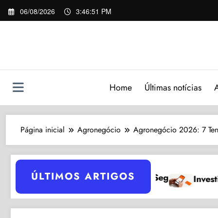
Pular
06/08/2026
3:46:52 PM
para
o
conteúdo
Home
Últimas notícias
Página inicial
Agronegócio
Agronegócio 2026: 7 Tend
ÚLTIMOS ARTIGOS
guras
Investir no Inter: 7 Passos Simples para 2024