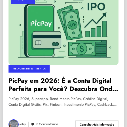
MELHORES INVESTIMENTOS
PicPay em 2026: É a Conta Digital
Perfeita para Você? Descubra Onde
o App Roxo Deixa Seu Dinheiro
PicPay 2026, SuperApp, Rendimento PicPay, Crédito Digital,
Rendendo Mais!
Conta Digital Grátis, Pix, Fintech, Investimento PicPay, Cashback,…
Felip
0 Comentários
Consulte Mais Informação