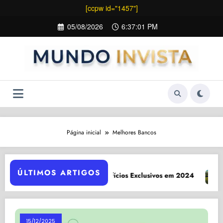
[ccpw id="1457"]
Pular
05/08/2026
6:37:01 PM
para
o
conteúdo
Página inicial
Melhores Bancos
ÚLTIMOS ARTIGOS
Conta Van Gogh: 7 Benefícios Exclusivos em 2024
Agr
15/12/2025