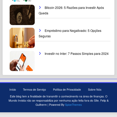
Bitcoin 2026: 5 Razões para Investir Após
Queda
Empréstimo para Negativado: 5 Opções
Seguras
Investir no Inter: 7 Passos Simples para 2024
Início
Termos de Serviço
Política de Privacidade
Sobre Nós
Este blog tem a finalidade de transmitir o conhecimento na área de finanças. O
Mundo Invista não se responsabiliza por nenhuma ação feita fora do Site. Felip &
Guilherm | Powered By
SpiceThemes