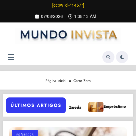
[ccpw id="1457"]
Pular
07/08/2026
1:38:14 AM
para
o
conteúdo
Página inicial
Carro Zero
ÚLTIMOS ARTIGOS
Empréstimo para Negat
 5 Razões para Investir Após Queda
29/11/2025