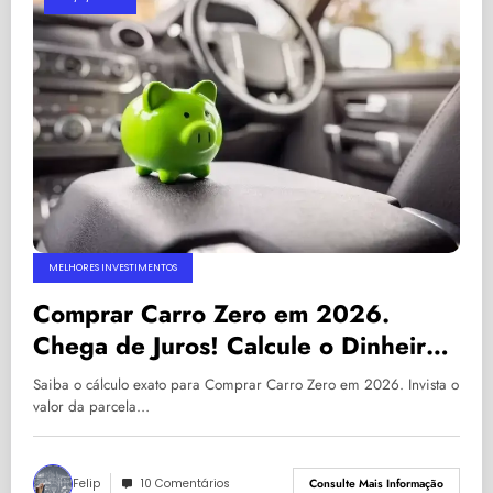
MELHORES INVESTIMENTOS
Comprar Carro Zero em 2026.
Chega de Juros! Calcule o Dinheiro
Exato para ter o seu sem dívidas…
Saiba o cálculo exato para Comprar Carro Zero em 2026. Invista o
valor da parcela…
Felip
10 Comentários
Consulte Mais Informação