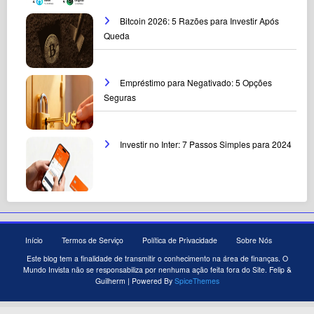
Bitcoin 2026: 5 Razões para Investir Após
Queda
Empréstimo para Negativado: 5 Opções
Seguras
Investir no Inter: 7 Passos Simples para 2024
Início
Termos de Serviço
Política de Privacidade
Sobre Nós
Este blog tem a finalidade de transmitir o conhecimento na área de finanças. O
Mundo Invista não se responsabiliza por nenhuma ação feita fora do Site. Felip &
Guilherm | Powered By
SpiceThemes