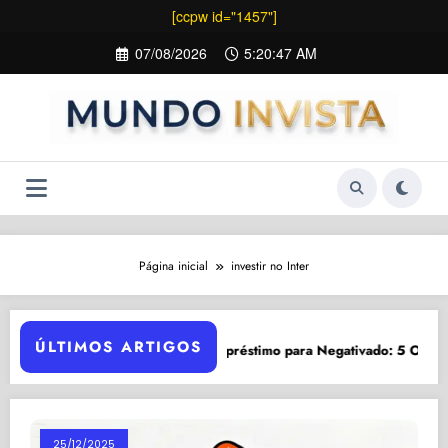
[ccpw id="1457"]
Pular
07/08/2026
5:20:47 AM
para
o
conteúdo
Página inicial
investir no Inter
ÚLTIMOS ARTIGOS
Empréstimo para Negativado: 5 Opções Seg
tir Após Queda
25/12/2025