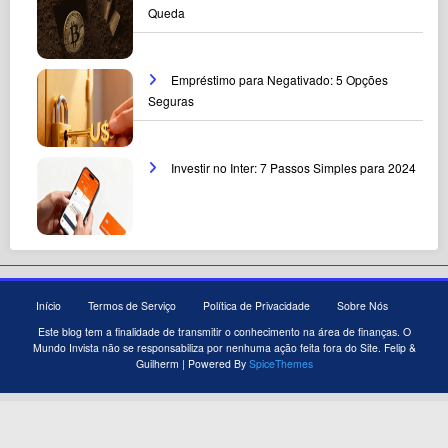
Queda
Empréstimo para Negativado: 5 Opções
Seguras
Investir no Inter: 7 Passos Simples para 2024
Início
Termos de Serviço
Política de Privacidade
Sobre Nós
Este blog tem a finalidade de transmitir o conhecimento na área de finanças. O
Mundo Invista não se responsabiliza por nenhuma ação feita fora do Site. Felip &
Guilherm | Powered By
SpiceThemes