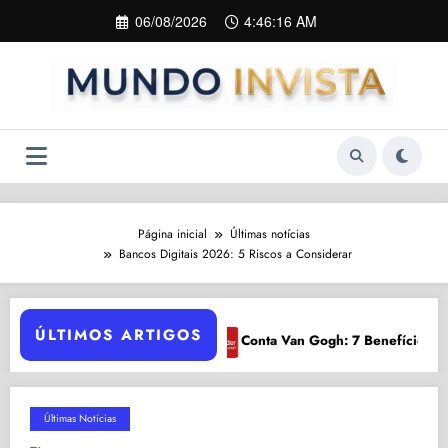
Pular
06/08/2026
4:46:17 AM
para
o
conteúdo
Página inicial
Últimas notícias
Bancos Digitais 2026: 5 Riscos a Considerar
ÚLTIMOS ARTIGOS
Conta Van Gogh: 7 Benefícios Exclusivos em 2024
Agron
Últimas Notícias