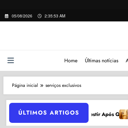
Pular
05/08/2026
2:35:54 AM
para
o
conteúdo
Home
Últimas notícias
Página inicial
serviços exclusivos
ÚLTIMOS ARTIGOS
Emprés
oin 2026: 5 Razões para Investir Após Queda