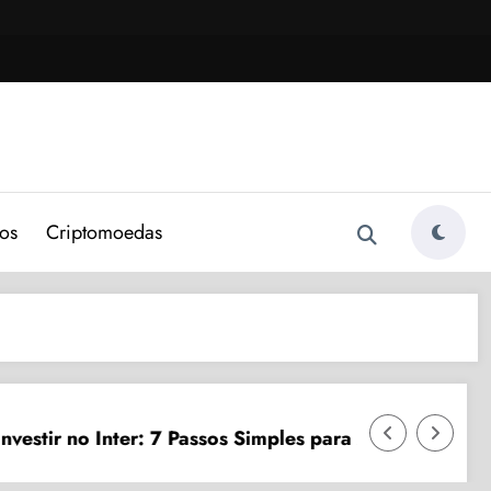
os
Criptomoedas
Conta Van Go
o Inter: 7 Passos Simples para 2024