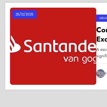
25/12/2025
MELH
Con
Ex
A esc
signi
F