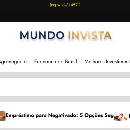
[ccpw id="1457"]
Agronegócio
Economia do Brasil
Melhores Investiment
timo para Negativado: 5 Opções Seguras
Investir n