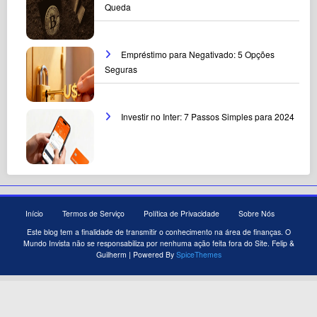
Queda
Empréstimo para Negativado: 5 Opções
Seguras
Investir no Inter: 7 Passos Simples para 2024
Início
Termos de Serviço
Política de Privacidade
Sobre Nós
Este blog tem a finalidade de transmitir o conhecimento na área de finanças. O
Mundo Invista não se responsabiliza por nenhuma ação feita fora do Site. Felip &
Guilherm | Powered By
SpiceThemes