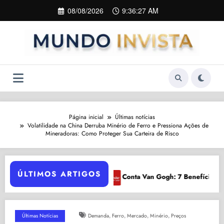
Pular
08/08/2026
9:36:28 AM
para
o
conteúdo
Página inicial
Últimas notícias
Volatilidade na China Derruba Minério de Ferro e Pressiona Ações de
Mineradoras: Como Proteger Sua Carteira de Risco
ÚLTIMOS ARTIGOS
Conta Van Gogh: 7 Benefícios Exclusivos em 2024
Agrone
,
,
,
,
Últimas Notícias
Demanda
Ferro
Mercado
Minério
Preços