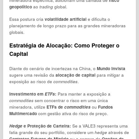
mineradora específica, adicionam uma camada de
risco
geopolítico
ao
trading
global.
Essa postura cria
volatilidade artificial
e dificulta o
planejamento de longo prazo para as grandes mineradoras
globais.
Estratégia de Alocação: Como Proteger o
Capital
Diante do cenário de incertezas na China, o
Mundo Invista
sugere uma revisão da
alocação de capital
para mitigar a
exposição ao risco de
commodities
.
Investimento em
ETFs
:
Para manter a exposição a
commodities
sem concentrar o risco em uma única
mineradora, utilize
ETFs de
commodities
ou
Fundos
Multimercado
com gestão ativa do risco de preço.
Hedge
e Proteção de Carteira:
Se a VALE3 representa uma
fatia grande do seu portfólio, considere um
hedge
através de
Contratos Futuros de Minério
ou a compra de
Opções de