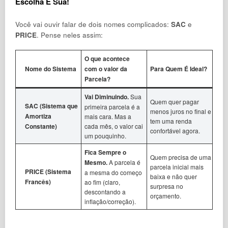
Escolha É Sua!
Você vai ouvir falar de dois nomes complicados:
SAC
e
PRICE
. Pense neles assim:
O que acontece
Nome do Sistema
com o valor da
Para Quem É Ideal?
Parcela?
Vai Diminuindo.
Sua
Quem quer pagar
SAC (Sistema que
primeira parcela é a
menos juros no final e
Amortiza
mais cara. Mas a
tem uma renda
Constante)
cada mês, o valor cai
confortável agora.
um pouquinho.
Fica Sempre o
Quem precisa de uma
Mesmo.
A parcela é
parcela inicial mais
PRICE (Sistema
a mesma do começo
baixa e não quer
Francês)
ao fim (claro,
surpresa no
descontando a
orçamento.
inflação/correção).