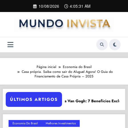
Pular
10/08/2026
4:05:33 AM
para
o
conteúdo
Página inicial
Economia do Brasil
Casa própria. Saiba como sair do Aluguel Agora! O Guia do
Financiamento de Casa Própria – 2025
ÚLTIMOS ARTIGOS
 Gogh: 7 Benefícios Exclusivos em 2024
Agronegócio 2026:
Economia Do Brasil
Melhores Investimentos