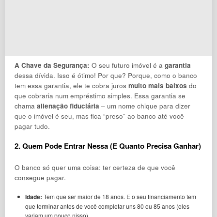
A Chave da Segurança:
O seu futuro imóvel é a
garantia
dessa dívida. Isso é ótimo! Por que? Porque, como o banco
tem essa garantia, ele te cobra juros
muito mais baixos
do
que cobraria num empréstimo simples. Essa garantia se
chama
alienação fiduciária
– um nome chique para dizer
que o imóvel é seu, mas fica “preso” ao banco até você
pagar tudo.
2. Quem Pode Entrar Nessa (E Quanto Precisa Ganhar)
O banco só quer uma coisa: ter certeza de que você
consegue pagar.
Idade:
Tem que ser maior de 18 anos. E o seu financiamento tem
que terminar antes de você completar uns 80 ou 85 anos (eles
variam um pouco nisso).