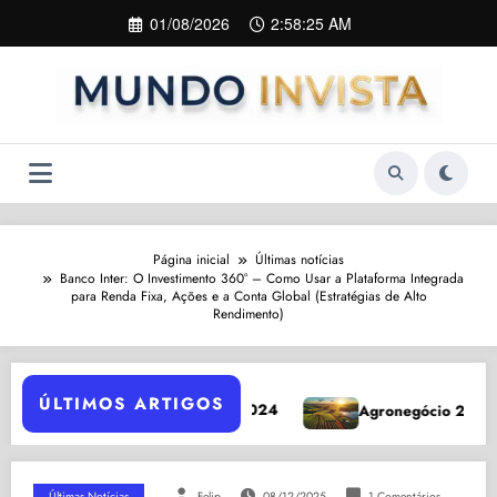
Pular
01/08/2026
2:58:26 AM
para
o
conteúdo
Página inicial
Últimas notícias
Banco Inter: O Investimento 360° – Como Usar a Plataforma Integrada
para Renda Fixa, Ações e a Conta Global (Estratégias de Alto
Rendimento)
ÚLTIMOS ARTIGOS
2024
Agronegócio 2026: 7 Tendências para o Brasil
Últimas Notícias
Felip
08/12/2025
1 Comentários