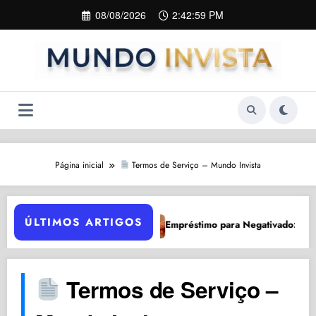
Pular
08/08/2026
2:42:59 PM
para
o
conteúdo
Página inicial
Termos de Serviço – Mundo Invista
ÚLTIMOS ARTIGOS
Empréstimo para Negativado: 5 Opções Se
stir Após Queda
Termos de Serviço –